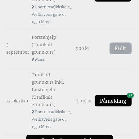
Enern trafikkskole,
Welhavens gate 6,
1530 Moss
Førstehjelp
3.
(Trafikalt
Fullt
900 kr
september
grunnkurs)
Moss
Trafikalt
grunnkurs inkl.
førstehjelp
3+
(Trafikalt
Påmelding
12. oktober
2 100 kr
grunnkurs)
Enern trafikkskole,
Welhavens gate 6,
1530 Moss