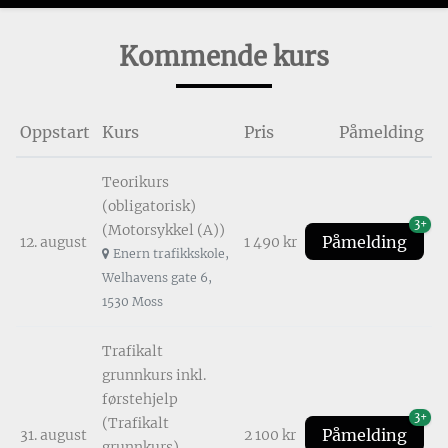
Kommende kurs
Oppstart
Kurs
Pris
Påmelding
Teorikurs
(obligatorisk)
3+
(Motorsykkel (A))
Påmelding
12. august
1 490 kr
Enern trafikkskole,
Welhavens gate 6,
1530 Moss
Trafikalt
grunnkurs inkl.
førstehjelp
3+
(Trafikalt
Påmelding
31. august
2 100 kr
grunnkurs)